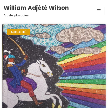
William Adjété Wilson
Aller
Artiste plasticien
au
contenu
ACTUALITÉ