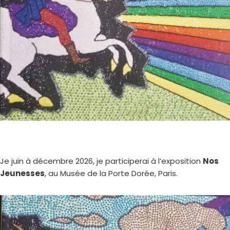
Je juin à décembre 2026, je participerai à l’exposition
Nos
Jeunesses
, au Musée de la Porte Dorée, Paris.