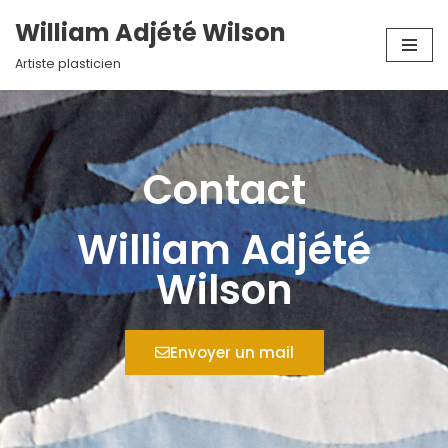
William Adjété Wilson
Aller
Artiste plasticien
au
contenu
Contact
William Adjété
Wilson
Envoyer un mail