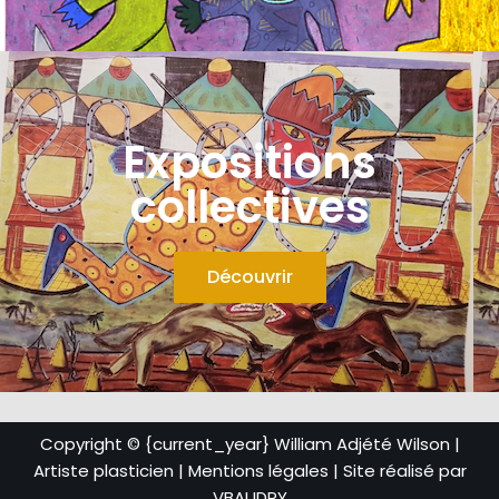
Expositions
collectives
Découvrir
Copyright © {current_year} William Adjété Wilson |
Artiste plasticien |
Mentions légales
| Site réalisé par
VBAUDRY