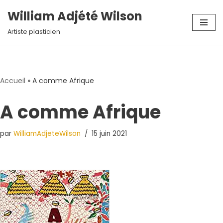
William Adjété Wilson
Aller
Artiste plasticien
au
contenu
Accueil
»
A comme Afrique
A comme Afrique
par
WilliamAdjeteWilson
15 juin 2021